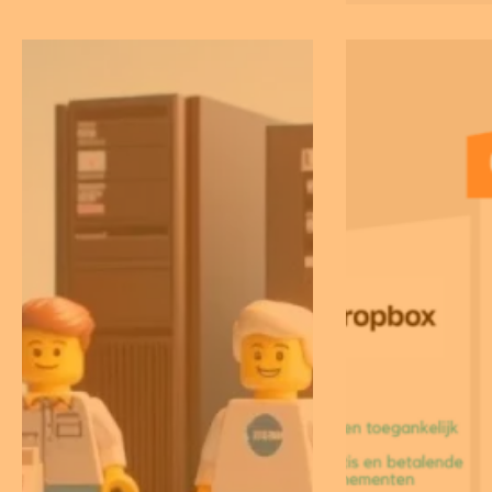
helpen om me
te krijgen met
moeite. Dus w
je nog op? Ga 
en boost je eff
vandaag nog!