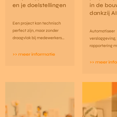
en je doelstellingen
in de bo
dankzij AI
Een project kan technisch
perfect zijn, maar zonder
Automatiseer
draagvlak bij medewerkers
verslaggeving,
blijft het vaak een papieren
rapportering 
oefening. Daarom zetten we
AI‑speech‑to‑t
>> meer informatie
bij Qastan sterk in op
de bouw. Kopp
>> meer inf
changemanagement.
CRM/ERP en h
centraal. Mind
meetings, mee
voortgang.