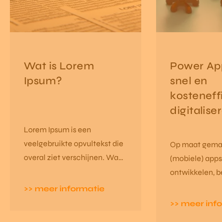
Wat is Lorem
Power Ap
Ipsum?
snel en
kosteneff
digitalise
Lorem Ipsum is een
veelgebruikte opvultekst die
Op maat gema
overal ziet verschijnen. Waar
(mobiele) app
komt dit vandaag en waarom
ontwikkelen, 
gebruiken we Lorem Ipsum?
tot voor kort d
>> meer informatie
een ellenlang
>> meer inf
ontwikkelingst