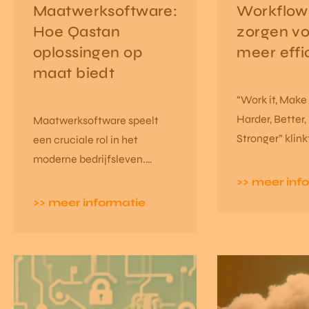
Maatwerksoftware:
Workflow
Hoe Qastan
zorgen vo
oplossingen op
meer effi
maat biedt
“Work it, Make i
Harder, Better,
Maatwerksoftware speelt
Stronger” klink
een cruciale rol in het
overbekende e
moderne bedrijfsleven.
oorwurm van D
Terwijl kant-en-klare
>> meer inf
Het zou zo ma
softwareoplossingen handig
>> meer informatie
het credo kunn
kunnen zijn, is er vaak
we vandaag de
behoefte aan software die
vele organisat
specifiek is afgestemd op de
terugvinden.
unieke behoeften en
processen van een bedrijf