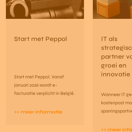
Start met Peppol
IT als
strategis
partner v
groei en
innovatie
Start met Peppol. Vanaf
januari 2026 wordt e-
facturatie verplicht in België.
Wanneer IT g
kostenpost ma
sparringspartn
>> meer informatie
van puur lap-e
naar innovatie
>> meer inf