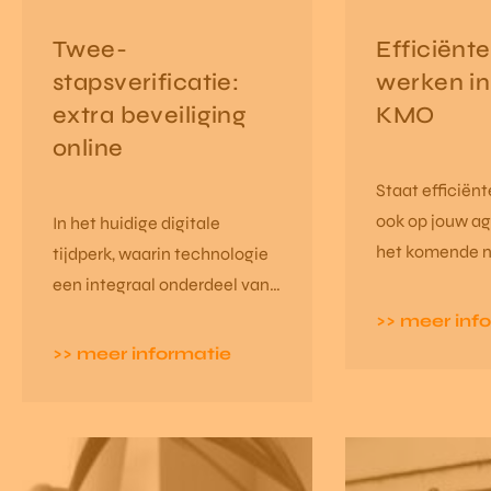
Twee-
Efficiënte
stapsverificatie:
werken in
extra beveiliging
KMO
online
Staat efficiën
ook op jouw a
In het huidige digitale
het komende n
tijdperk, waarin technologie
een integraal onderdeel van
ons dagelijks leven is
>> meer inf
geworden, is de veiligheid
>> meer informatie
van onze gegevens en
accounts van het grootste
belang.