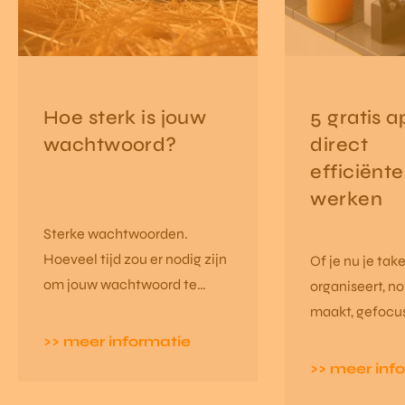
Hoe sterk is jouw
5 gratis 
wachtwoord?
direct
efficiënte
werken
Sterke wachtwoorden.
Hoeveel tijd zou er nodig zijn
Of je nu je tak
om jouw wachtwoord te
organiseert, no
achterhalen? Doe de test.
maakt, gefocust
vlekkeloze teks
>> meer informatie
of taken behee
>> meer inf
vijf gratis app