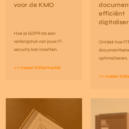
voor de KMO
documen
efficiënt
digitalise
Hoe je GDPR als een
verlengstuk van jouw IT-
Ontdek hoe FI
security kan inzetten.
documentbehe
optimaliseren.
inhoud, beheer
>> meer informatie
geniet van au
>> meer inf
back-ups.