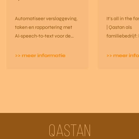
Automatiseer verslaggeving,
It's all in the f
taken en rapportering met
| Qastan als
AI‑speech‑to‑text voor de
familiebedrijf:
bouw. Koppel met CRM/ERP
Arne en Joren
en hou data centraal. Minder
samen bouwen
>> meer informatie
>> meer inf
meetings, meer voortgang.
groei, vertrou
toekomst van h
bedrijf.