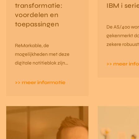
transformatie:
IBM i seri
voordelen en
toepassingen
De AS/400 wor
gekenmerkt do
zekere robuus
ReMarkable, de
betrouwbaarhe
mogelijkheden met deze
brengt echter 
digitale notitieblok zijn
>> meer inf
uitdagingen m
enorm. De tool biedt niet
mee. Hoe je deze kan
alleen een oplossing voor
>> meer informatie
moderniseren 
dagelijkse administratieve
ontwikkeling o
taken, maar stimuleert ook
AS/400 de effi
een nieuwe manier van
vergroten, lees 
werken waarin efficiëntie,
duurzaamheid en creativiteit
centraal staan.