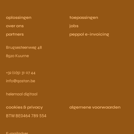
oplossingen
toepassingen
over ons
jobs
partners
peppol e-invoicing
Brugsesteenweg 48
8520 Kuurne
+32 (0)51 31 07 44
info@qastan.be
helemaal digitaal
cookies & privacy
algemene voorwaarden
BTW BE0464 789 554