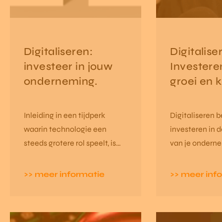
Digitaliseren:
Digitalise
investeer in jouw
Investere
onderneming.
groei en 
Inleiding in een tijdperk
Digitaliseren 
waarin technologie een
investeren in d
steeds grotere rol speelt, is
van je ondern
het digitaliseren van je bedrijf
Deze verander
essentieel geworden voor
kansen met zi
>> meer informatie
>> meer inf
groei en succes.
maar het is niet
eenvoudig.