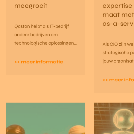
meegroeit
expertise
maat met
as-a-serv
Qastan helpt als IT-bedrijf
andere bedrijven om
technologische oplossingen
Als CIO zijn w
te implementeren. Geen
strategische p
overdimensionering of
jouw organisat
>> meer informatie
overgebudgetteerde
groeien in een 
pakketten, wel slimme
wereld. Een va
>> meer inf
systemen en strategisch IT-
aanspreekpunt 
advies op maat. Lees het
IT-noden, com
volledige artikel dat
projecten. Op 
verscheen in Sterck
jouw noden, b
Magazine.
doelstellingen
we de oplossin