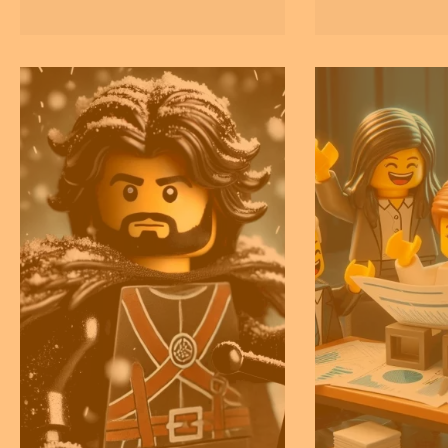
IBM in de late jaren ’80.
veranderd. Me
overvloed aan 
beschikbaar, is
keuze maken ni
even makkelijk