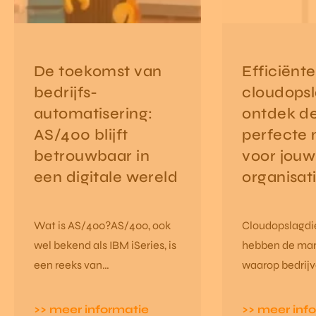
De toekomst van
Efficiënte
bedrijfs-
cloudopsl
automatisering:
ontdek d
AS/400 blijft
perfecte
betrouwbaar in
voor jouw
een digitale wereld
organisati
Wat is AS/400?AS/400, ook
Cloudopslagdi
wel bekend als IBM iSeries, is
hebben de man
een reeks van
waarop bedrij
computersystemen die
gegevens opsl
geïntroduceerd werden door
beheren revolu
>> meer informatie
>> meer inf