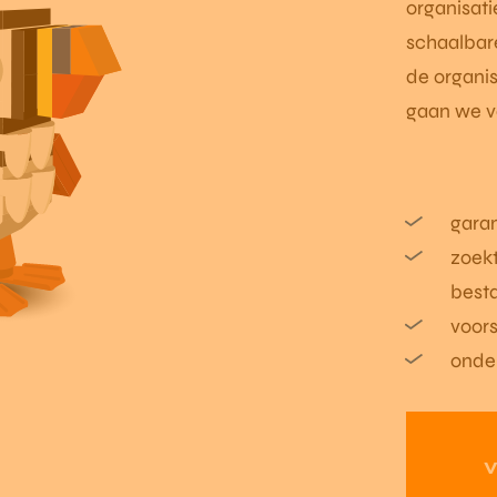
organisat
schaalbar
de organi
gaan we v
garan
zoekt
best
voor
onde