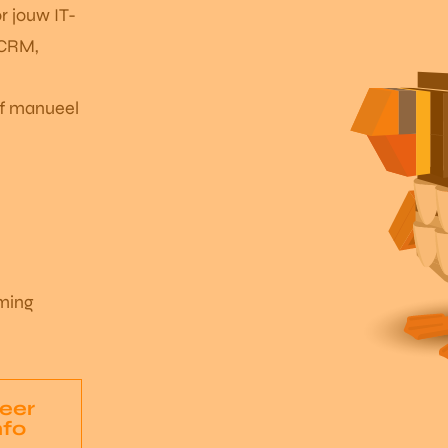
r jouw IT-
 CRM,
of manueel
eming
eer
nfo