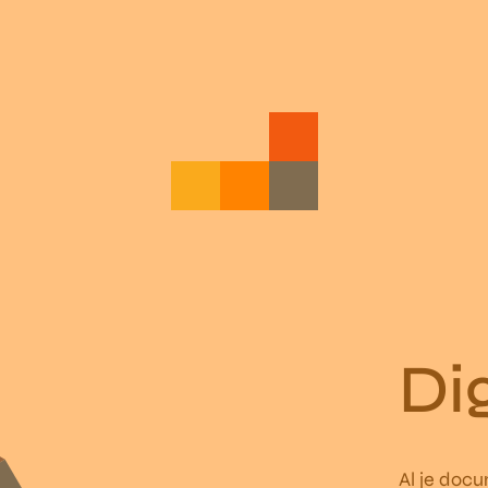
Di
Al je docu