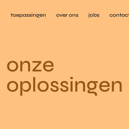
n
toepassingen
over ons
jobs
contac
onze
oplossingen