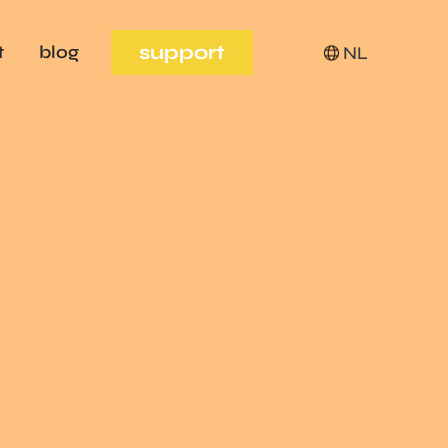
support
t
blog
NL