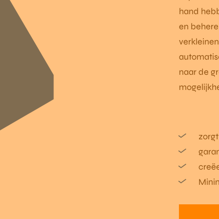
hand hebb
en beheren
verkleinen
automatis
naar de g
mogelijkhe
zorg
garan
creëe
Minim