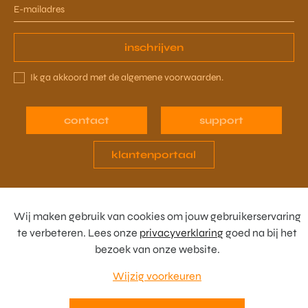
inschrijven
Ik ga akkoord met de algemene voorwaarden.
contact
support
klantenportaal
Wij maken gebruik van cookies om jouw gebruikerservaring
te verbeteren. Lees onze
privacyverklaring
goed na bij het
bezoek van onze website.
© 2025 Qastan
Wijzig voorkeuren