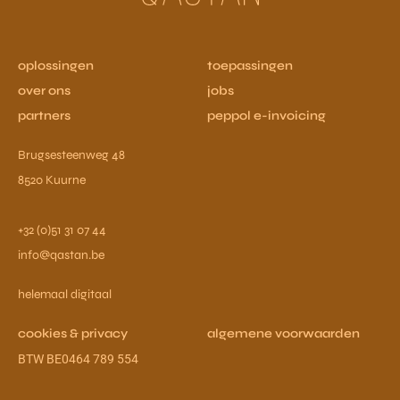
oplossingen
toepassingen
over ons
jobs
partners
peppol e-invoicing
Brugsesteenweg 48
8520 Kuurne
+32 (0)51 31 07 44
info@qastan.be
helemaal digitaal
cookies & privacy
algemene voorwaarden
BTW BE0464 789 554